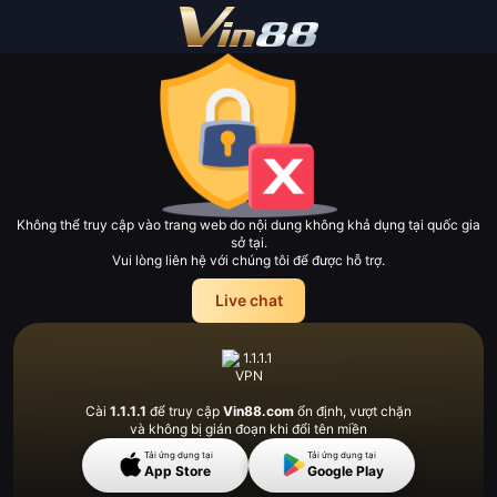
Không thể truy cập vào trang web do nội dung không khả dụng tại quốc gia
sở tại.
Vui lòng liên hệ với chúng tôi để được hỗ trợ.
Live chat
Cài
1.1.1.1
để truy cập
Vin88.com
ổn định, vượt
chặn
và không bị gián đoạn khi đổi tên miền
Tải ứng dụng tại
Tải ứng dụng tại
App Store
Google Play