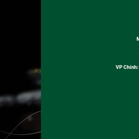
VP Chính: