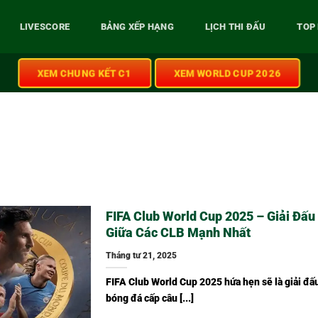
LIVESCORE
BẢNG XẾP HẠNG
LỊCH THI ĐẤU
TOP
XEM CHUNG KẾT C1
XEM WORLD CUP 2026
FIFA Club World Cup 2025 – Giải Đấu
Giữa Các CLB Mạnh Nhất
Tháng tư 21, 2025
FIFA Club World Cup 2025 hứa hẹn sẽ là giải đấ
bóng đá cấp câu [...]