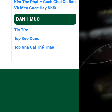
Kèo Thẻ Phạt – Cách Chơi Cơ Bản
Và Mẹo Cược Hay Nhất
DANH MỤC
Tin Tức
Top Kèo Cược
Top Nhà Cái Thể Thao