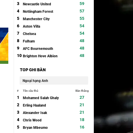
3
59
Newcastle United
4
57
Nottingham Forest
5
55
Manchester City
6
54
Aston Villa
7
54
Chelsea
8
48
Fulham
9
48
AFC Bournemouth
10
48
Brighton Hove Albion
TOP GHI BÀN
h
Ngoại hạng Anh
#
Tên cầu thủ
Bàn thắng
1
27
Mohamed Salah Ghaly
2
21
Erling Haaland
3
21
Alexander Isak
4
18
Chris Wood
5
16
Bryan Mbeumo