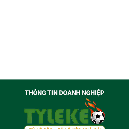
THÔNG TIN DOANH NGHIỆP