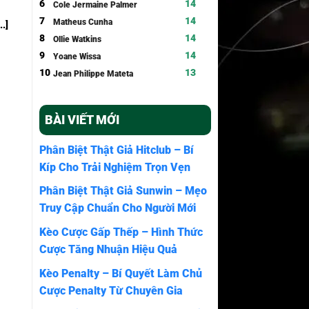
6
14
Cole Jermaine Palmer
7
14
Matheus Cunha
.]
8
14
Ollie Watkins
9
14
Yoane Wissa
10
13
Jean Philippe Mateta
BÀI VIẾT MỚI
Phân Biệt Thật Giả Hitclub – Bí
Kíp Cho Trải Nghiệm Trọn Vẹn
Phân Biệt Thật Giả Sunwin – Mẹo
Truy Cập Chuẩn Cho Người Mới
Kèo Cược Gấp Thếp – Hình Thức
Cược Tăng Nhuận Hiệu Quả
Kèo Penalty – Bí Quyết Làm Chủ
Cược Penalty Từ Chuyên Gia