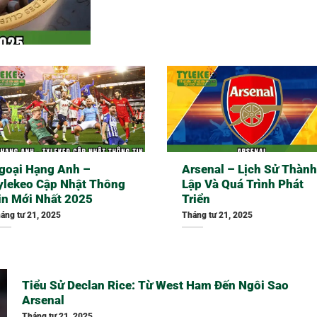
goại Hạng Anh –
Arsenal – Lịch Sử Thàn
ylekeo Cập Nhật Thông
Lập Và Quá Trình Phát
in Mới Nhất 2025
Triển
áng tư 21, 2025
Tháng tư 21, 2025
Tiểu Sử Declan Rice: Từ West Ham Đến Ngôi Sao
Arsenal
Tháng tư 21, 2025