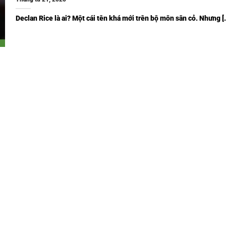
Declan Rice là ai? Một cái tên khá mới trên bộ môn sân cỏ. Nhưng [..