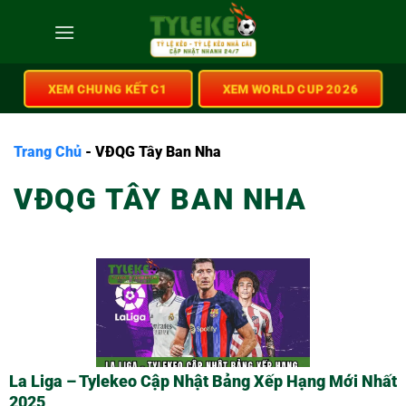
XEM CHUNG KẾT C1
XEM WORLD CUP 2026
Trang Chủ
-
VĐQG Tây Ban Nha
VĐQG TÂY BAN NHA
La Liga – Tylekeo Cập Nhật Bảng Xếp Hạng Mới Nhất
2025