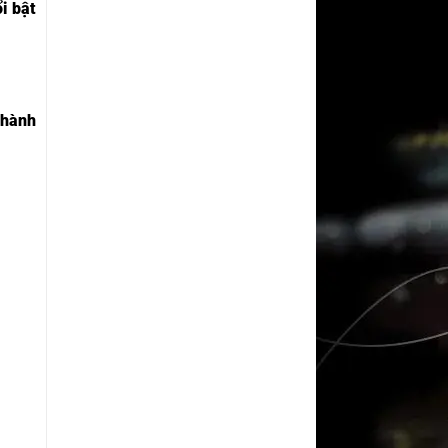
i bật
thành