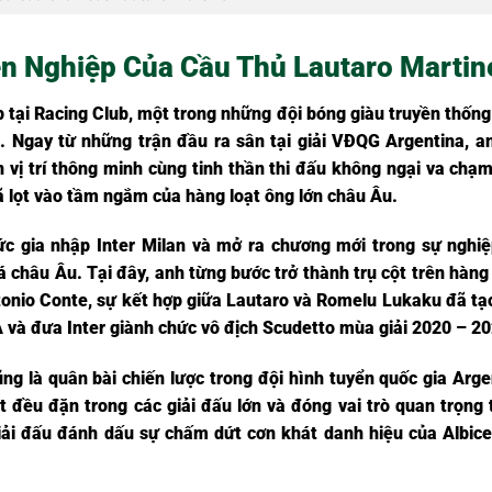
n Nghiệp Của Cầu Thủ Lautaro Martin
 tại Racing Club, một trong những đội bóng giàu truyền thống
5. Ngay từ những trận đầu ra sân tại giải VĐQG Argentina, a
 vị trí thông minh cùng tinh thần thi đấu không ngại va chạm
ã lọt vào tầm ngắm của hàng loạt ông lớn châu Âu.
c gia nhập Inter Milan và mở ra chương mới trong sự nghiệ
 châu Âu. Tại đây, anh từng bước trở thành trụ cột trên hàng
ntonio Conte, sự kết hợp giữa Lautaro và Romelu Lukaku đã tạ
 và đưa Inter giành chức vô địch Scudetto mùa giải 2020 – 20
ng là quân bài chiến lược trong đội hình tuyển quốc gia Arge
t đều đặn trong các giải đấu lớn và đóng vai trò quan trọng 
iải đấu đánh dấu sự chấm dứt cơn khát danh hiệu của Albice