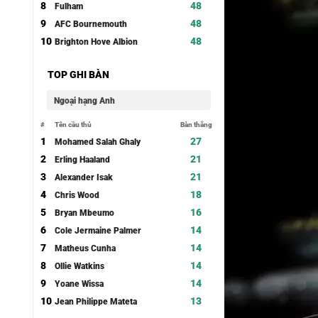
8
48
Fulham
9
48
AFC Bournemouth
10
48
Brighton Hove Albion
TOP GHI BÀN
Ngoại hạng Anh
#
Tên cầu thủ
Bàn thắng
1
27
Mohamed Salah Ghaly
2
21
Erling Haaland
3
21
Alexander Isak
4
18
Chris Wood
5
16
Bryan Mbeumo
6
14
Cole Jermaine Palmer
7
14
Matheus Cunha
8
14
Ollie Watkins
9
14
Yoane Wissa
10
13
Jean Philippe Mateta