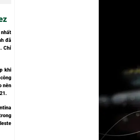
ez
 nhất
nh đã
. Chỉ
p khi
 công
o nên
21.
ntina
trong
leste