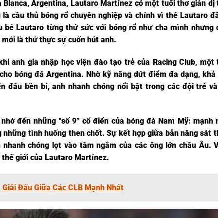
a Blanca, Argentina, Lautaro Martínez có một tuổi thơ giản dị 
 là cầu thủ bóng rổ chuyên nghiệp và chính vì thế Lautaro đã
ậu bé Lautaro từng thử sức với bóng rổ như cha mình nhưng 
mới là thứ thực sự cuốn hút anh.
hi anh gia nhập học viện đào tạo trẻ của Racing Club, một 
ng cho bóng đá Argentina. Nhờ kỹ năng dứt điểm đa dạng, khả
n đấu bền bỉ, anh nhanh chóng nổi bật trong các đội trẻ v
gợi nhớ đến những “số 9” cổ điển của bóng đá Nam Mỹ: mạnh m
g những tình huống then chốt. Sự kết hợp giữa bản năng sát t
h nhanh chóng lọt vào tầm ngắm của các ông lớn châu Âu. 
 thế giới của Lautaro Martínez.
- Giải Đấu Giữa Các CLB Mạnh Nhất