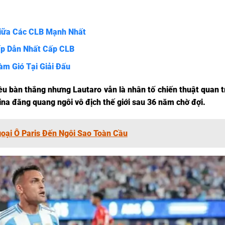
Giữa Các CLB Mạnh Nhất
ấp Dẫn Nhất Cấp CLB
àm Gió Tại Giải Đấu
ều bàn thắng nhưng Lautaro vẫn là nhân tố chiến thuật quan t
ina đăng quang ngôi vô địch thế giới sau 36 năm chờ đợi.
oại Ô Paris Đến Ngôi Sao Toàn Cầu