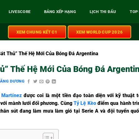
LIVESCORE
BẢNG XẾP HẠNG
LỊCH THI ĐẤU
TOP
XEM CHUNG KẾT C1
XEM WORLD CUP 2026
Sát Thủ” Thế Hệ Mới Của Bóng Đá Argentina
hủ” Thế Hệ Mới Của Bóng Đá Argenti
ĐĂNG DƯƠNG
 Martínez
được coi là một tiền đạo toàn diện với kỹ thuật tố
 với mành lưới đối phương. Cùng
Tỷ Lệ Kèo
điểm qua hành trì
chân sút đang làm mưa làm gió tại Serie A và đội tuyển quố