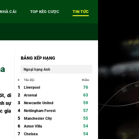
 NHÀ CÁI
TOP KÈO CƯỢC
TIN TỨC
BẢNG XẾP HẠNG
na
Ngoại hạng Anh
#
Tên đội
Điểm
1
76
Liverpool
2
63
t, di
Arsenal
3
59
nh sự
Newcastle United
4
57
c gia
Nottingham Forest
5
55
Manchester City
6
54
Aston Villa
7
54
Chelsea