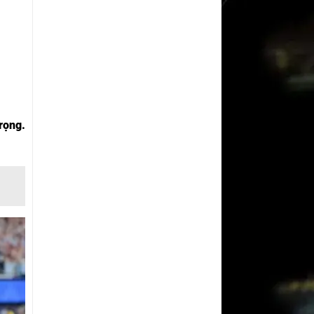
rọng.