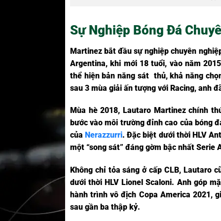
Sự Nghiệp Bóng Đá Chuyê
Martinez bắt đầu sự nghiệp chuyên nghiệp
Argentina, khi mới 18 tuổi, vào năm 201
thể hiện bản năng sát thủ, khả năng chọn
sau 3 mùa giải ấn tượng với Racing, anh đ
Mùa hè 2018, Lautaro Martinez chính thứ
bước vào môi trường đỉnh cao của bóng đá
của
Nerazzurri
. Đặc biệt dưới thời HLV A
một “song sát” đáng gờm bậc nhất Serie A
Không chỉ tỏa sáng ở cấp CLB, Lautaro cũ
dưới thời HLV Lionel Scaloni. Anh góp mặ
hành trình vô địch Copa America 2021, g
sau gần ba thập kỷ.