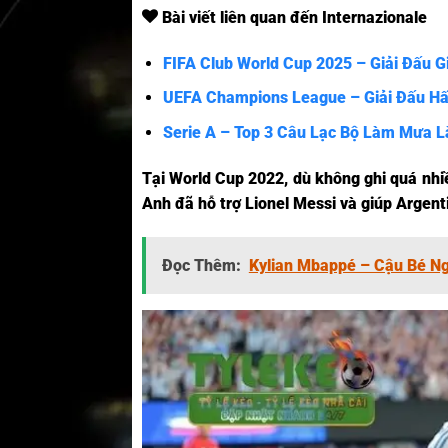
Bài viết liên quan đến Internazionale
FIFA Club World Cup 2025 – Giải Đấu 
UEFA Champions League – Giải Đấu H
Serie A – Top 3 Câu Lạc Bộ Làm Mưa L
Tại World Cup 2022, dù không ghi quá nhi
Anh đã hỗ trợ Lionel Messi và giúp Argent
Đọc Thêm:
Kylian Mbappé – Cậu Bé Ng