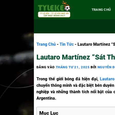
TRANG CHỦ
Trang Chủ
-
Tin Tức
-
Lautaro Martínez “
Lautaro Martínez “Sát T
ĐĂNG VÀO
THÁNG TƯ 21, 2025
BỞI
NGUYỄN 
Trong thế giới bóng đá hiện đại,
Lautaro
chuyển thông minh và đặc biệt bén duyên
nghiệp và những thành tích nổi bật của 
Argentina.
Mục Lục