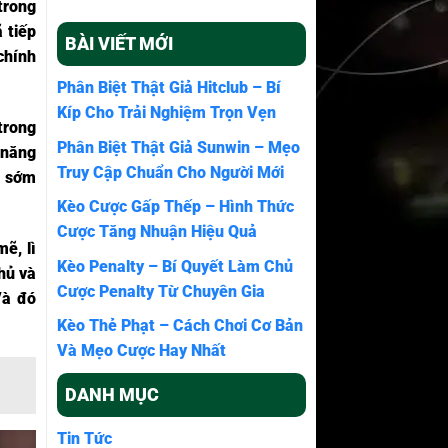
trong
 tiếp
BÀI VIẾT MỚI
chính
Phân Biệt Thật Giả Hitclub – Bí
Kíp Cho Trải Nghiệm Trọn Vẹn
trong
Phân Biệt Thật Giả Sunwin – Mẹo
 năng
Truy Cập Chuẩn Cho Người Mới
à sớm
Kèo Cược Gấp Thếp – Hình Thức
Cược Tăng Nhuận Hiệu Quả
ẽ, lì
Kèo Penalty – Bí Quyết Làm Chủ
hủ và
Cược Penalty Từ Chuyên Gia
Và đó
Kèo Thẻ Phạt – Cách Chơi Cơ Bản
Và Mẹo Cược Hay Nhất
DANH MỤC
Tin Tức