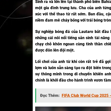
Sinh ra và lớn lên tại thành phố biển Bahí
một gia đình trung lưu. Cha của anh từng
xúc với thể thao từ rất sớm. Ban đầu, c
niềm đam mê cháy bỏng với trái bóng tròn 
Sự nghiệp bóng đá của Lautaro bắt đầu k
những cái nôi nổi tiếng sản sinh tài nă
chạy chỗ khôn ngoan cùng tinh thần chiế
được đôn lên đội một.
Lối chơi của anh từ khi còn rất trẻ đã 
lợm và luôn sẵn sàng tạo ra đột biến tron
sự thông minh trong di chuyển khiến an
chính là khởi đầu cho hành trình vươn tầm
Đọc Thêm:
FIFA Club World Cup 2025 