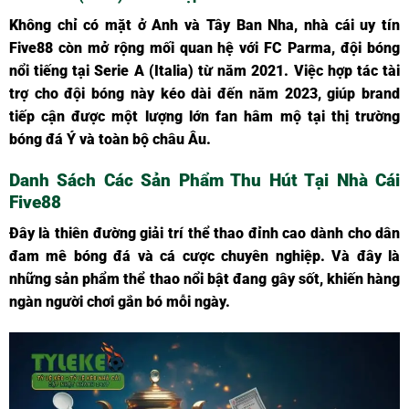
Không chỉ có mặt ở Anh và Tây Ban Nha, nhà cái uy tín
Five88 còn mở rộng mối quan hệ với FC Parma, đội bóng
nổi tiếng tại Serie A (Italia) từ năm 2021. Việc hợp tác tài
trợ cho đội bóng này kéo dài đến năm 2023, giúp brand
tiếp cận được một lượng lớn fan hâm mộ tại thị trường
bóng đá Ý và toàn bộ châu Âu.
Danh Sách Các Sản Phẩm Thu Hút Tại Nhà Cái
Five88
Đây là thiên đường giải trí thể thao đỉnh cao dành cho dân
đam mê bóng đá và cá cược chuyên nghiệp. Và đây là
những sản phẩm thể thao nổi bật đang gây sốt, khiến hàng
ngàn người chơi gắn bó mỗi ngày.