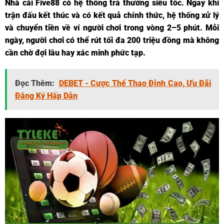
Nhà cái Five88 có hệ thống trả thưởng siêu tốc. Ngay khi
trận đấu kết thúc và có kết quả chính thức, hệ thống xử lý
và chuyển tiền về ví người chơi trong vòng 2–5 phút. Mỗi
ngày, người chơi có thể rút tối đa 200 triệu đồng mà không
cần chờ đợi lâu hay xác minh phức tạp.
Đọc Thêm:
DEBET - Cược Thể Thao Đỉnh Cao, Ưu Đãi
Đăng Ký Hấp Dẫn