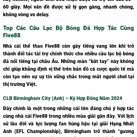
60 giây. Mọi vấn đề được xử lý gọn gàng, nhanh chóng,
không vòng vo delay.
Top Các Câu Lạc Bộ Bóng Đá Hợp Tác Cùng
Five88
Nhà cái thể thao Five88 còn gây tiếng vang lớn khi trở
thành đối tác tài trợ chính thức cho nhiều câu lạc bộ bóng
đá nổi tiếng tại châu Âu. Những màn “bắt tay” này không
chỉ giúp khẳng định vị thế trên bản đồ cá cược quốc tế mà
còn tạo nên sự uy tín vững chắc trong mắt người chơi tại
thị trường Việt.
CLB Birmingham City (Anh) – Ký Hợp Đồng Năm 2024
Đây chính là một trong những cái tên đáng chú ý hợp tác
cùng nhà cái Five88 trong nhiều mùa giải gần đây. Với lịch
sử lâu đời và lực lượng fan hùng hậu tại giải Hạng Nhất
Anh (EFL Championship), Birmingham trở thành “gương