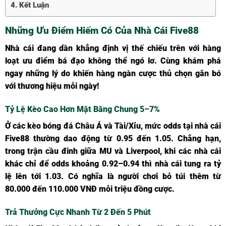
Kết Luận
Những Ưu Điểm Hiếm Có Của Nhà Cái Five88
Nhà cái đang dần khẳng định vị thế chiếu trên với hàng
loạt ưu điểm bá đạo không thể ngó lơ. Cùng khám phá
ngay những lý do khiến hàng ngàn cược thủ chọn gắn bó
với thương hiệu mỗi ngày!
Tỷ Lệ Kèo Cao Hơn Mặt Bằng Chung 5–7%
Ở các kèo bóng đá Châu Á và Tài/Xỉu, mức odds tại nhà cái
Five88 thường dao động từ 0.95 đến 1.05. Chẳng hạn,
trong trận cầu đinh giữa MU và Liverpool, khi các nhà cái
khác chỉ để odds khoảng 0.92–0.94 thì nhà cái tung ra tỷ
lệ lên tới 1.03. Có nghĩa là người chơi bỏ túi thêm từ
80.000 đến 110.000 VNĐ mỗi triệu đồng cược.
Trả Thưởng Cực Nhanh Từ 2 Đến 5 Phút