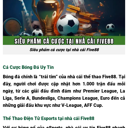
Siêu phẩm cá cược tại nhà cái Five88
Cá Cược Bóng Đá Uy Tín
Bóng đá chính là “trái tim” của nhà cái thể thao Five88. Tại
đây, người chơi được cập nhật hơn 1.000 trận đấu mỗi
ngày, từ các giải đấu đình đám như Premier League, La
Liga, Serie A, Bundesliga, Champions League, Euro đến cả
những giải đấu khu vực như V-League, AFF Cup.
Thể Thao Điện Tử Esports tại nhà cái Five88
Với sự bùng nổ của eSports, nhà cái uy tín Five88 nhanh