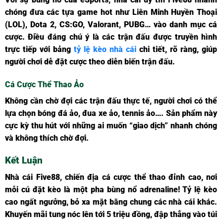
chóng đưa các tựa game hot như Liên Minh Huyền Thoại
(LOL), Dota 2, CS:GO, Valorant, PUBG… vào danh mục cá
cược. Điều đáng chú ý là các trận đấu được truyền hình
trực tiếp với bảng
tỷ lệ kèo nhà cái
chi tiết, rõ ràng, giúp
người chơi dễ đặt cược theo diễn biến trận đấu.
Cá Cược Thể Thao Ảo
Không cần chờ đợi các trận đấu thực tế, người chơi có thể
lựa chọn bóng đá ảo, đua xe ảo, tennis ảo…. Sản phẩm này
cực kỳ thu hút với những ai muốn “giao dịch” nhanh chóng
và không thích chờ đợi.
Kết Luận
Nhà cái Five88
, chiến địa cá cược thể thao đỉnh cao, nơi
mỗi cú đặt kèo là một pha bùng nổ adrenaline! Tỷ lệ kèo
cao ngất ngưởng, bỏ xa mặt bằng chung các nhà cái khác.
Khuyến mãi tung nóc lên tới 5 triệu đồng, đập thẳng vào túi