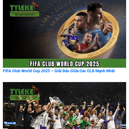
FIFA Club World Cup 2025 – Giải Đấu Giữa Các CLB Mạnh Nhất