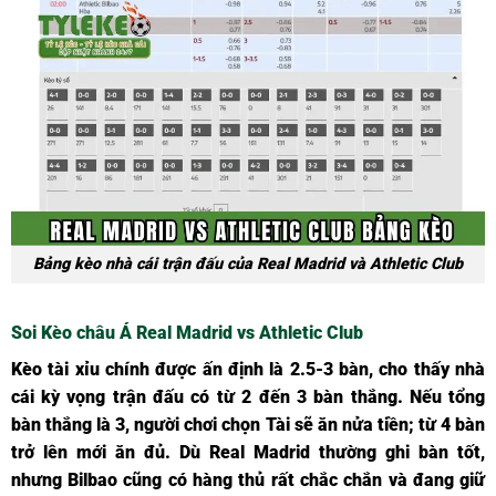
Bảng kèo nhà cái trận đấu của Real Madrid và Athletic Club
Soi Kèo châu Á Real Madrid vs Athletic Club
Kèo tài xỉu chính được ấn định là 2.5-3 bàn, cho thấy nhà
cái kỳ vọng trận đấu có từ 2 đến 3 bàn thắng. Nếu tổng
bàn thắng là 3, người chơi chọn Tài sẽ ăn nửa tiền; từ 4 bàn
trở lên mới ăn đủ. Dù Real Madrid thường ghi bàn tốt,
nhưng Bilbao cũng có hàng thủ rất chắc chắn và đang giữ