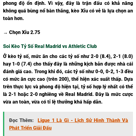
phong độ ổn định. Vì vậy, đây là trận đấu có khả năng
không quá bùng nổ bàn thắng, kèo Xỉu có vẻ là lựa chọn an
toàn hơn.
→ Chọn Xỉu 2.75
Soi Kèo Tỷ Số Real Madrid vs Athletic Club
Ở kèo tỷ số, mức ăn cho các tỷ số như 2-0 (8.4), 2-1 (8.0)
hay 1-0 (7.4) cho thấy đây là những kịch bản được nhà cái
đánh giá cao. Trong khi đó, các tỷ số như 0-0, 0-2, 1-3 đều
có mức ăn cực cao (trên 200), thể hiện xác suất thấp. Dựa
trên thực lực và phong độ hiện tại, tỷ số hợp lý nhất có thể
là 2-1 hoặc 2-0 nghiêng về Real Madrid. Đây là mức cược
vừa an toàn, vừa có tỉ lệ thưởng khá hấp dẫn.
Đọc Thêm:
Ligue 1 Là Gì - Lịch Sử Hình Thành Và
Phát Triển Giải Đấu