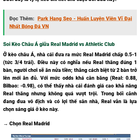
Đọc Thêm:
Park Hang Seo - Huấn Luyện Viên Vĩ Đại
Nhất Bóng Đá VN
Soi Kèo Châu Á giữa Real Madrid vs Athletic Club
Ở kèo châu Á, nhà cái đưa ra mức Real Madrid chấp 0.5-1
(tức 3/4 trái). Điều này có nghĩa nếu Real thắng đúng 1
bàn, người chơi sẽ ăn nửa tiền; thắng cách biệt từ 2 bàn trở
lên mới ăn đủ. Với mức odds khá cân bằng (Real: 0.88,
Bilbao: -0.98), có thể thấy nhà cái đánh giá cao khả năng
Real thắng nhưng không quá vượt trội. Trong bối cảnh
đang đua vô địch và có lợi thế sân nhà, Real vẫn là lựa
chọn sáng giá ở kèo này.
→ Chọn Real Madrid