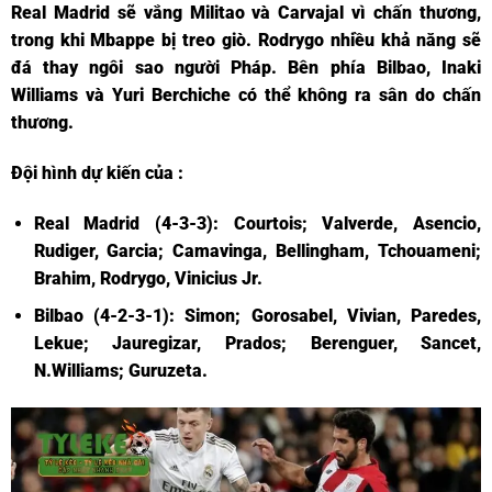
Real Madrid sẽ vắng Militao và Carvajal vì chấn thương,
trong khi Mbappe bị treo giò. Rodrygo nhiều khả năng sẽ
đá thay ngôi sao người Pháp. Bên phía Bilbao, Inaki
Williams và Yuri Berchiche có thể không ra sân do chấn
thương.
Đội hình dự kiến của :
Real Madrid (4-3-3): Courtois; Valverde, Asencio,
Rudiger, Garcia; Camavinga, Bellingham, Tchouameni;
Brahim, Rodrygo, Vinicius Jr.
Bilbao (4-2-3-1): Simon; Gorosabel, Vivian, Paredes,
Lekue; Jauregizar, Prados; Berenguer, Sancet,
N.Williams; Guruzeta.