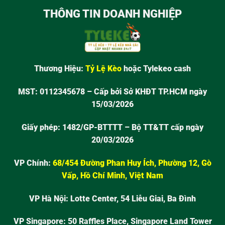
THÔNG TIN DOANH NGHIỆP
Thương Hiệu:
Tỷ Lệ Kèo
hoặc
Tylekeo cash
MST:
0112345678 – Cấp bởi Sở KHĐT TP.HCM ngày
15/03/2026
Giấy phép:
1482/GP-BTTTT – Bộ TT&TT cấp ngày
20/03/2026
VP Chính:
68/454 Đường Phan Huy Ích, Phường 12, Gò
Vấp, Hồ Chí Minh, Việt Nam
VP Hà Nội:
Lotte Center, 54 Liễu Giai, Ba Đình
VP Singapore:
50 Raffles Place, Singapore Land Tower