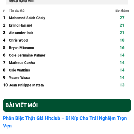
Ngoại hạng Anh
#
Tên cầu thủ
Bàn thắng
1
27
Mohamed Salah Ghaly
2
21
Erling Haaland
3
21
Alexander Isak
4
18
Chris Wood
5
16
Bryan Mbeumo
6
14
Cole Jermaine Palmer
7
14
Matheus Cunha
8
14
Ollie Watkins
9
14
Yoane Wissa
10
13
Jean Philippe Mateta
BÀI VIẾT MỚI
Phân Biệt Thật Giả Hitclub – Bí Kíp Cho Trải Nghiệm Trọn
Vẹn