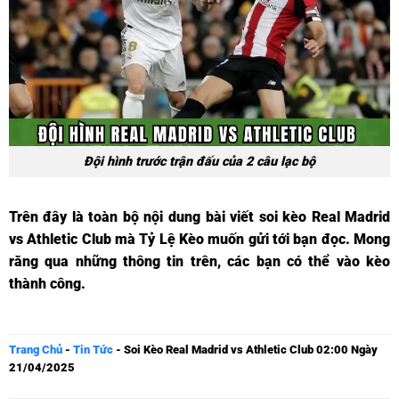
Đội hình trước trận đấu của 2 câu lạc bộ
Trên đây là toàn bộ nội dung bài viết soi kèo
Real Madrid
vs Athletic Club
mà Tỷ Lệ Kèo muốn gửi tới bạn đọc. Mong
rằng qua những thông tin trên, các bạn có thể vào kèo
thành công.
Trang Chủ
-
Tin Tức
-
Soi Kèo Real Madrid vs Athletic Club 02:00 Ngày
21/04/2025