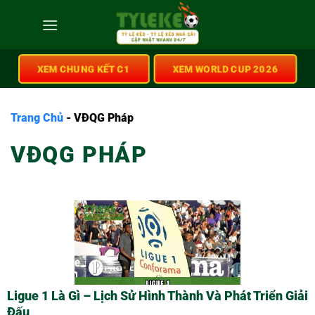
XEM CHUNG KẾT C1
XEM WORLD CUP 2026
Trang Chủ
-
VĐQG Pháp
VĐQG PHÁP
Ligue 1 Là Gì – Lịch Sử Hình Thành Và Phát Triển Giải
Đấu