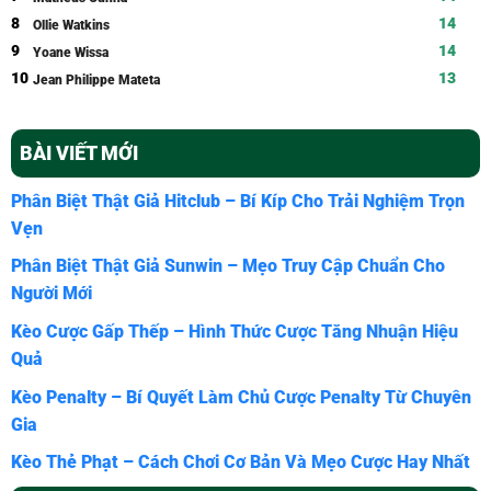
8
14
Ollie Watkins
9
14
Yoane Wissa
10
13
Jean Philippe Mateta
BÀI VIẾT MỚI
Phân Biệt Thật Giả Hitclub – Bí Kíp Cho Trải Nghiệm Trọn
Vẹn
Phân Biệt Thật Giả Sunwin – Mẹo Truy Cập Chuẩn Cho
Người Mới
Kèo Cược Gấp Thếp – Hình Thức Cược Tăng Nhuận Hiệu
Quả
Kèo Penalty – Bí Quyết Làm Chủ Cược Penalty Từ Chuyên
Gia
Kèo Thẻ Phạt – Cách Chơi Cơ Bản Và Mẹo Cược Hay Nhất