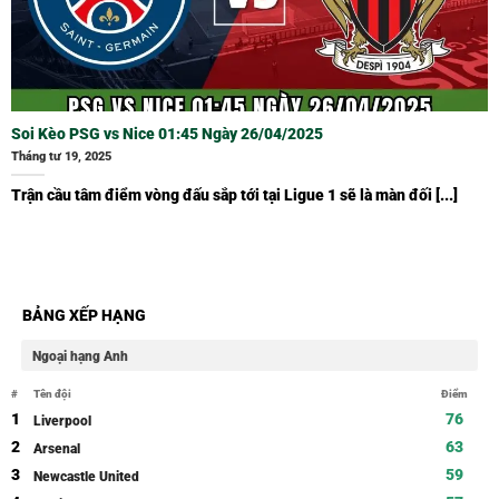
Soi Kèo PSG vs Nice 01:45 Ngày 26/04/2025
Tháng tư 19, 2025
Trận cầu tâm điểm vòng đấu sắp tới tại Ligue 1 sẽ là màn đối [...]
BẢNG XẾP HẠNG
Ngoại hạng Anh
#
Tên đội
Điểm
1
76
Liverpool
2
63
Arsenal
3
59
Newcastle United