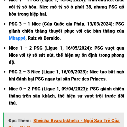
với tỷ số hòa. Nice mở tỷ số ở phút 38, nhưng PSG gỡ
hòa trong hiệp hai.
PSG 3 – 1 Nice (Cúp Quốc gia Pháp, 13/03/2024): PSG
giành chiến thắng thuyết phục với các bàn thắng của
Mbappé
, Ruiz và Beraldo.
Nice 1 – 2 PSG (Ligue 1, 16/05/2024): PSG vượt qua
Nice với tỷ số sát nút, thể hiện sự ổn định trong phong
độ.
PSG 2 – 3 Nice (Ligue 1, 16/09/2023): Nice tạo bất ngờ
khi đánh bại PSG ngay tại sân Parc des Princes.
Nice 0 – 2 PSG (Ligue 1, 09/04/2023): PSG giành chiến
thắng trên sân khách, thể hiện sự vượt trội trước đối
thủ.
Đọc Thêm:
Khvicha Kvaratskhelia - Ngôi Sao Trẻ Của