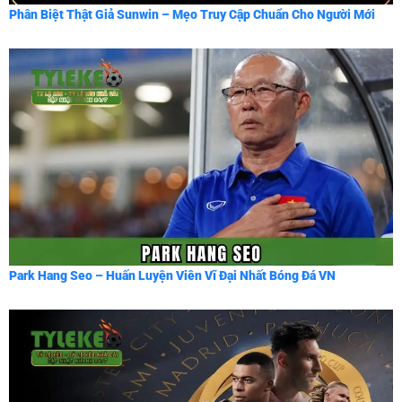
Phân Biệt Thật Giả Sunwin – Mẹo Truy Cập Chuẩn Cho Người Mới
Park Hang Seo – Huấn Luyện Viên Vĩ Đại Nhất Bóng Đá VN