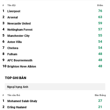
#
Tên đội
Điểm
1
76
Liverpool
2
63
Arsenal
3
59
Newcastle United
4
57
Nottingham Forest
5
55
Manchester City
6
54
Aston Villa
7
54
Chelsea
8
48
Fulham
9
48
AFC Bournemouth
10
48
Brighton Hove Albion
TOP GHI BÀN
Ngoại hạng Anh
#
Tên cầu thủ
Bàn thắng
1
27
Mohamed Salah Ghaly
2
21
Erling Haaland