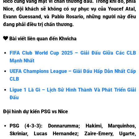
Rico cũng vắng mặt vì chấn thương đầu. Trong khi đó, phía
Nice, đội khách sẽ không có sự phục vụ của Youcef Atal,
Evann Guessand, và Pablo Rosario, những người này đều
đang phải điều trị chấn thương.
Bài viết liên quan đến Khvicha
FIFA Club World Cup 2025 – Giải Đấu Giữa Các CLB
Mạnh Nhất
UEFA Champions League – Giải Đấu Hấp Dẫn Nhất Cấp
CLB
Ligue 1 Là Gì – Lịch Sử Hình Thành Và Phát Triển Giải
Đấu
Đội hình dự kiến PSG vs Nice
PSG (4-3-3): Donnarumma; Hakimi, Marquinhos,
Skriniar, Lucas Hernandez; Zaire-Emery, Ugarte,