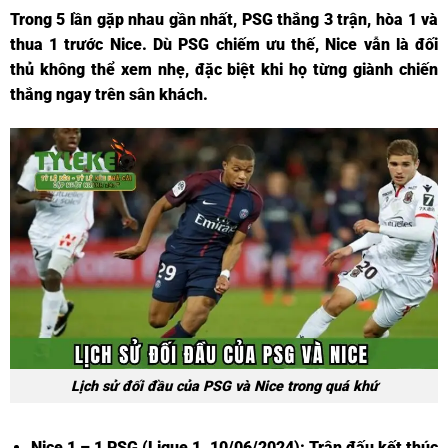
Trong 5 lần gặp nhau gần nhất, PSG thắng 3 trận, hòa 1 và
thua 1 trước Nice. Dù PSG chiếm ưu thế, Nice vẫn là đối
thủ không thể xem nhẹ, đặc biệt khi họ từng giành chiến
thắng ngay trên sân khách.
Lịch sử đối đầu của PSG và Nice trong quá khứ
Nice 1 – 1 PSG (Ligue 1, 10/06/2024): Trận đấu kết thúc