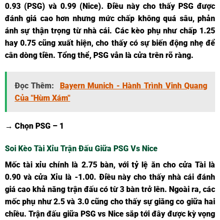
0.93 (PSG) và 0.99 (Nice). Điều này cho thấy PSG được
đánh giá cao hơn nhưng mức chấp không quá sâu, phản
ánh sự thận trọng từ nhà cái. Các kèo phụ như chấp 1.25
hay 0.75 cũng xuất hiện, cho thấy có sự biến động nhẹ để
cân dòng tiền. Tổng thể, PSG vẫn là cửa trên rõ ràng.
Đọc Thêm:
Bayern Munich - Hành Trình Vinh Quang
Của "Hùm Xám"
→ Chọn PSG – 1
Soi Kèo Tài Xỉu Trận Đấu Giữa PSG Vs Nice
Mốc tài xỉu chính là 2.75 bàn, với tỷ lệ ăn cho cửa Tài là
0.90 và cửa Xỉu là -1.00. Điều này cho thấy nhà cái đánh
giá cao khả năng trận đấu có từ 3 bàn trở lên. Ngoài ra, các
mốc phụ như 2.5 và 3.0 cũng cho thấy sự giằng co giữa hai
chiều. Trận đấu giữa PSG vs Nice sắp tới đây được kỳ vọng