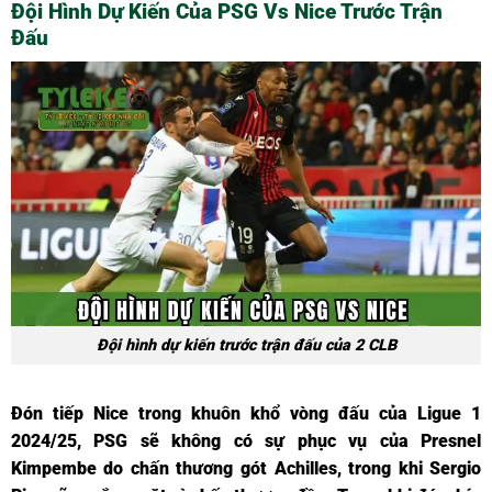
Đội Hình Dự Kiến Của PSG Vs Nice Trước Trận
Đấu
Đội hình dự kiến trước trận đấu của 2 CLB
Đón tiếp Nice trong khuôn khổ vòng đấu của Ligue 1
2024/25, PSG sẽ không có sự phục vụ của Presnel
Kimpembe do chấn thương gót Achilles, trong khi Sergio