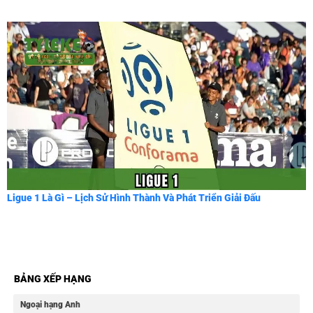
Ligue 1 Là Gì – Lịch Sử Hình Thành Và Phát Triển Giải Đấu
BẢNG XẾP HẠNG
Ngoại hạng Anh