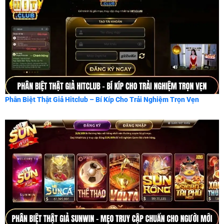
Phân Biệt Thật Giả Hitclub – Bí Kíp Cho Trải Nghiệm Trọn Vẹn